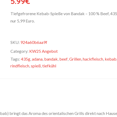
5.99
€
Tiefgefrorene Kebab-Spieße von Bandak – 100 % Beef, 435 
nur 5,99 Euro.
SKU:
924a60b6aa9f
Category:
KW25 Angebot
Tags:
435g
,
adana
,
bandak
,
beef
,
Grillen
,
hackfleisch
,
kebab
rindfleisch
,
spieß
,
tiefkühl
b) bringt das Aroma des orientalischen Grills direkt nach Hause