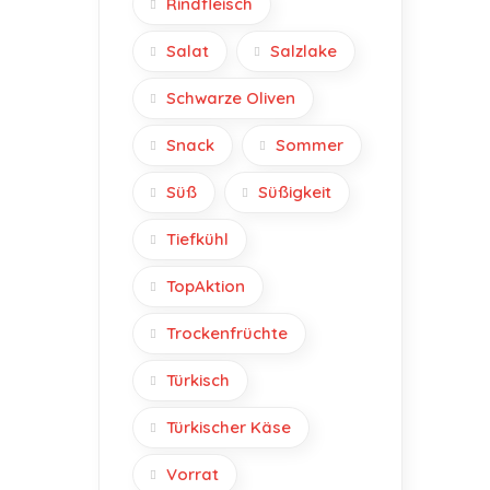
Rindfleisch
Salat
Salzlake
Schwarze Oliven
Snack
Sommer
Süß
Süßigkeit
Tiefkühl
TopAktion
Trockenfrüchte
Türkisch
Türkischer Käse
Vorrat