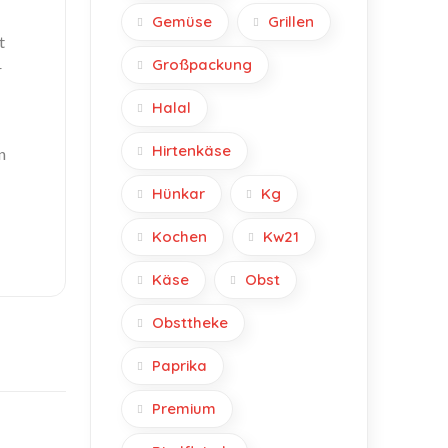
Gemüse
Grillen
t
Großpackung
r
Halal
Hirtenkäse
n
Hünkar
Kg
Kochen
Kw21
Käse
Obst
Obsttheke
Paprika
Premium