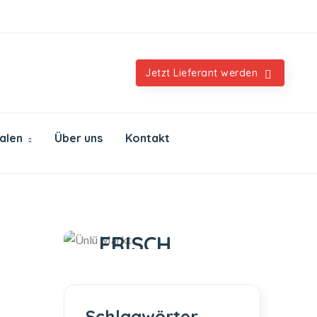
Orientalische & internationale Spezialitäten
Jetzt Lieferant werden
ialen
Über uns
Kontakt
Ünlü Markt
IMMER
FRISCH
IMMER GUT
Schlagwörter