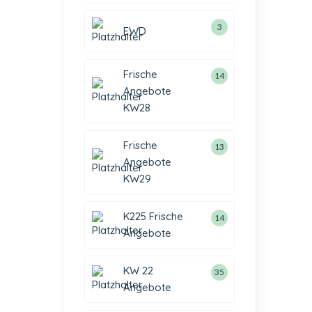
3
EWD
Frische
14
Angebote
KW28
Frische
13
Angebote
KW29
K225 Frische
14
Angebote
KW 22
35
Angebote