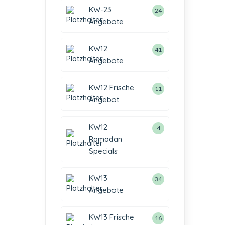
KW-23
24
Angebote
KW12
41
Angebote
KW12 Frische
11
Angebot
KW12
4
Ramadan
Specials
KW13
34
Angebote
KW13 Frische
16