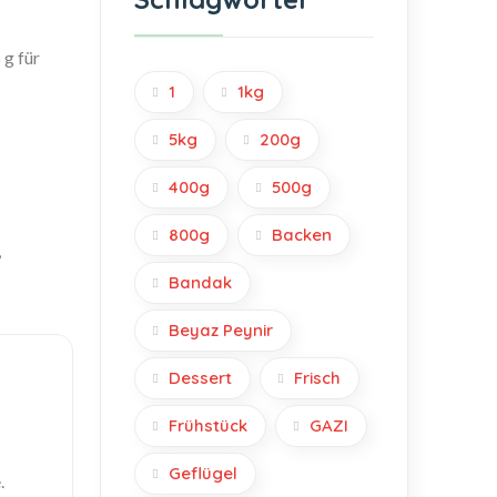
g für
1
1kg
5kg
200g
400g
500g
800g
Backen
,
Bandak
Beyaz Peynir
Dessert
Frisch
Frühstück
GAZI
Geflügel
.