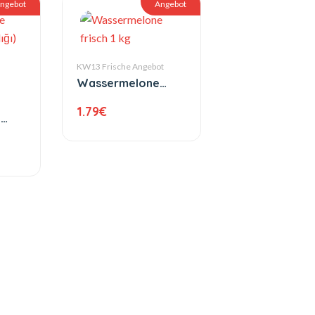
ngebot
Angebot
KW13 Frische Angebot
Wassermelone
frisch 1 kg
1.79
€
e
lığı)