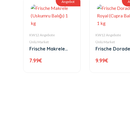
Angebot
A
KW12 Angebote
KW12 Angebote
Ünlü Market
Ünlü Market
Frische Makrele
Frische Dorad
(Uskumru Balığı) 1
Royal (Cupra Ba
7.99
€
9.99
€
kg
1 kg