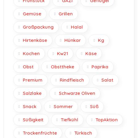
Frühstück
GAZI
Geflügel
Gemüse
Grillen
Großpackung
Halal
Hirtenkäse
Hünkar
Kg
Kochen
Kw21
Käse
Obst
Obsttheke
Paprika
Premium
Rindfleisch
Salat
Salzlake
Schwarze Oliven
Snack
Sommer
Süß
Süßigkeit
Tiefkühl
TopAktion
Trockenfrüchte
Türkisch