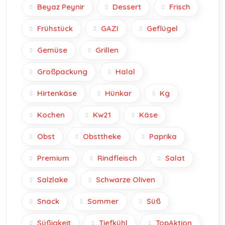
Beyaz Peynir
Dessert
Frisch
Frühstück
GAZI
Geflügel
Gemüse
Grillen
Großpackung
Halal
Hirtenkäse
Hünkar
Kg
Kochen
Kw21
Käse
Obst
Obsttheke
Paprika
Premium
Rindfleisch
Salat
Salzlake
Schwarze Oliven
Snack
Sommer
Süß
Süßigkeit
Tiefkühl
TopAktion