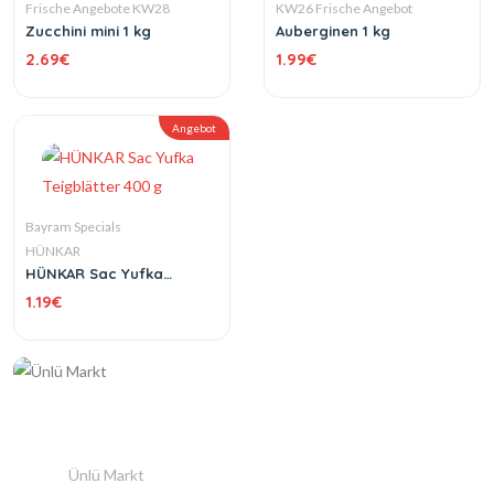
Frische Angebote KW28
KW26 Frische Angebot
Zucchini mini 1 kg
Auberginen 1 kg
2.69
€
1.99
€
Angebot
Bayram Specials
HÜNKAR
HÜNKAR Sac Yufka
Teigblätter 400 g
1.19
€
Ünlü Markt