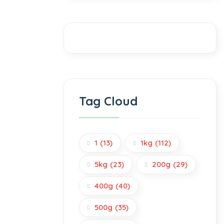
Tag Cloud
1
(13)
1kg
(112)
5kg
(23)
200g
(29)
400g
(40)
500g
(35)