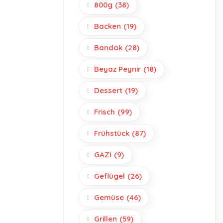
800g
(38)
Backen
(19)
Bandak
(28)
Beyaz Peynir
(18)
Dessert
(19)
Frisch
(99)
Frühstück
(87)
GAZI
(9)
Geflügel
(26)
Gemüse
(46)
Grillen
(59)