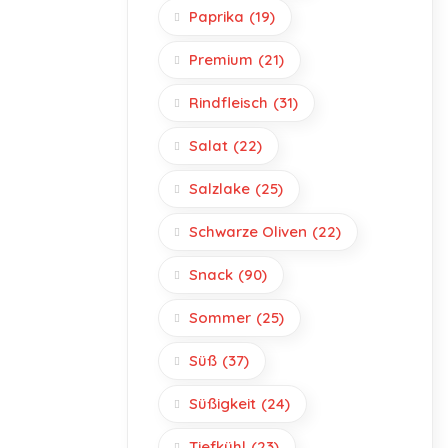
Paprika
(19)
Premium
(21)
Rindfleisch
(31)
Salat
(22)
Salzlake
(25)
Schwarze Oliven
(22)
Snack
(90)
Sommer
(25)
Süß
(37)
Süßigkeit
(24)
Tiefkühl
(23)