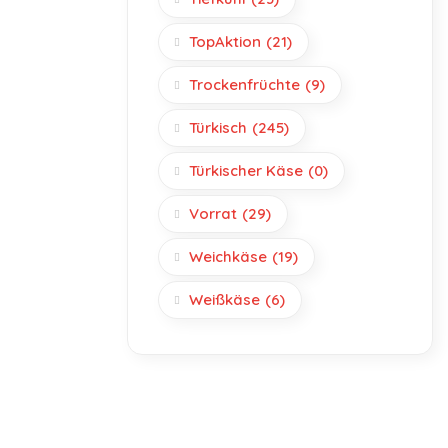
TopAktion
(21)
Trockenfrüchte
(9)
Türkisch
(245)
Türkischer Käse
(0)
Vorrat
(29)
Weichkäse
(19)
Weißkäse
(6)