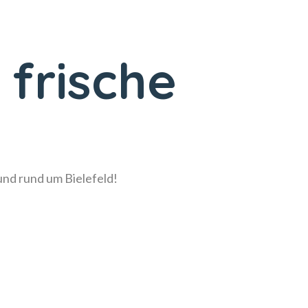
 frische
!
 und rund um Bielefeld!