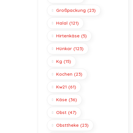
Großpackung
(23)
Halal
(121)
Hirtenkäse
(5)
Hünkar
(123)
Kg
(15)
Kochen
(23)
Kw21
(61)
Käse
(36)
Obst
(47)
Obsttheke
(23)