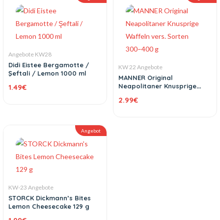
Angebote KW28
Didi Eistee Bergamotte /
KW 22 Angebote
Şeftali / Lemon 1000 ml
MANNER Original
Neapolitaner Knusprige
1.49
€
Waffeln vers. Sorten 300–
2.99
€
400 g
Angebot
KW-23 Angebote
STORCK Dickmann’s Bites
Lemon Cheesecake 129 g