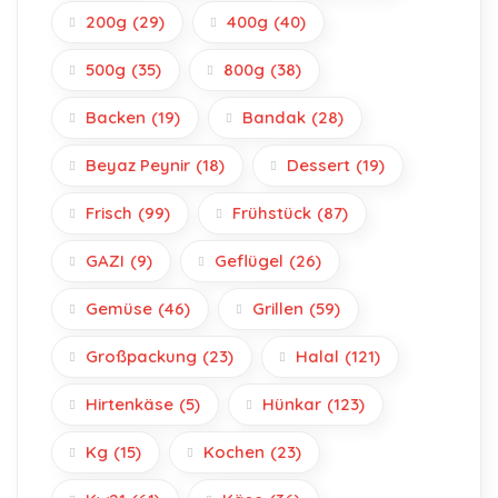
200g
(29)
400g
(40)
500g
(35)
800g
(38)
Backen
(19)
Bandak
(28)
Beyaz Peynir
(18)
Dessert
(19)
Frisch
(99)
Frühstück
(87)
GAZI
(9)
Geflügel
(26)
Gemüse
(46)
Grillen
(59)
Großpackung
(23)
Halal
(121)
Hirtenkäse
(5)
Hünkar
(123)
Kg
(15)
Kochen
(23)