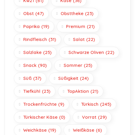
Kw21
(61)
Käse
(36)
Obst
(47)
Obsttheke
(23)
Paprika
(19)
Premium
(21)
Rindfleisch
(31)
Salat
(22)
Salzlake
(25)
Schwarze Oliven
(22)
Snack
(90)
Sommer
(25)
Süß
(37)
Süßigkeit
(24)
Tiefkühl
(23)
TopAktion
(21)
Trockenfrüchte
(9)
Türkisch
(245)
Türkischer Käse
(0)
Vorrat
(29)
Weichkäse
(19)
Weißkäse
(6)