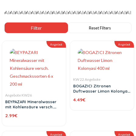
Angebot
Angebot
KW 22 Angebote
BOGAZICI Zitronen
Duftwasser Limon Kolonyasi
Angebote KW26
400 ml
4.49
€
BEYPAZARI Mineralwasser
mit Kohlensäure versch.
Geschmackssorten 6 x 200
2.99
€
ml
Angebot
Angebot