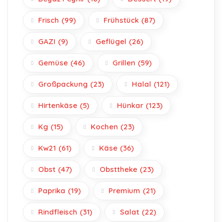
Frisch
(99)
Frühstück
(87)
GAZI
(9)
Geflügel
(26)
Gemüse
(46)
Grillen
(59)
Großpackung
(23)
Halal
(121)
Hirtenkäse
(5)
Hünkar
(123)
Kg
(15)
Kochen
(23)
Kw21
(61)
Käse
(36)
Obst
(47)
Obsttheke
(23)
Paprika
(19)
Premium
(21)
Rindfleisch
(31)
Salat
(22)