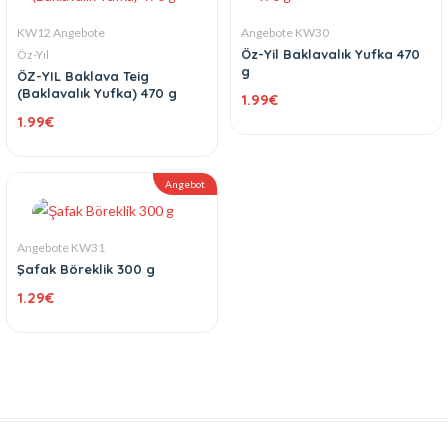
KW12 Angebote
Angebote KW30
Öz-Yil Baklavalık Yufka 470
Öz-Yıl
g
ÖZ-YIL Baklava Teig
(Baklavalık Yufka) 470 g
1.99
€
1.99
€
Angebot
Angebote KW31
Şafak Böreklik 300 g
1.29
€