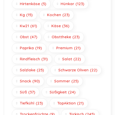
Hirtenkäse
(5)
Hünkar
(123)
Kg
(15)
Kochen
(23)
Kw21
(61)
Käse
(36)
Obst
(47)
Obsttheke
(23)
Paprika
(19)
Premium
(21)
Rindfleisch
(31)
Salat
(22)
Salzlake
(25)
Schwarze Oliven
(22)
Snack
(90)
Sommer
(25)
Süß
(37)
Süßigkeit
(24)
Tiefkühl
(23)
TopAktion
(21)
Trockenfrüchte
(9)
Türkisch
(245)