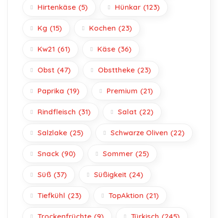
Hirtenkäse
(5)
Hünkar
(123)
Kg
(15)
Kochen
(23)
Kw21
(61)
Käse
(36)
Obst
(47)
Obsttheke
(23)
Paprika
(19)
Premium
(21)
Rindfleisch
(31)
Salat
(22)
Salzlake
(25)
Schwarze Oliven
(22)
Snack
(90)
Sommer
(25)
Süß
(37)
Süßigkeit
(24)
Tiefkühl
(23)
TopAktion
(21)
Trockenfrüchte
(9)
Türkisch
(245)