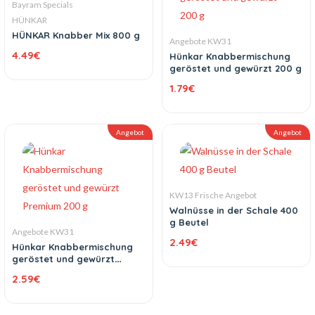
Bayram Specials
HÜNKAR
HÜNKAR Knabber Mix 800 g
Angebote KW31
4.49
€
Hünkar Knabbermischung
geröstet und gewürzt 200 g
1.79
€
Angebot
Angebot
KW13 Frische Angebot
Walnüsse in der Schale 400
g Beutel
Angebote KW31
2.49
€
Hünkar Knabbermischung
geröstet und gewürzt
Premium 200 g
2.59
€