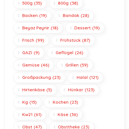
500g
(35)
800g
(38)
Backen
(19)
Bandak
(28)
Beyaz Peynir
(18)
Dessert
(19)
Frisch
(99)
Frühstück
(87)
GAZI
(9)
Geflügel
(26)
Gemüse
(46)
Grillen
(59)
Großpackung
(23)
Halal
(121)
Hirtenkäse
(5)
Hünkar
(123)
Kg
(15)
Kochen
(23)
Kw21
(61)
Käse
(36)
Obst
(47)
Obsttheke
(23)