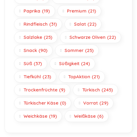
Paprika
(19)
Premium
(21)
Rindfleisch
(31)
Salat
(22)
Salzlake
(25)
Schwarze Oliven
(22)
Snack
(90)
Sommer
(25)
Süß
(37)
Süßigkeit
(24)
Tiefkühl
(23)
TopAktion
(21)
Trockenfrüchte
(9)
Türkisch
(245)
Türkischer Käse
(0)
Vorrat
(29)
Weichkäse
(19)
Weißkäse
(6)