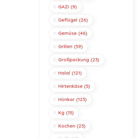
GAZI
(9)
Geflügel
(26)
Gemüse
(46)
Grillen
(59)
Großpackung
(23)
Halal
(121)
Hirtenkäse
(5)
Hünkar
(123)
Kg
(15)
Kochen
(23)