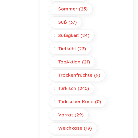
Sommer
(25)
Süß
(37)
Süßigkeit
(24)
Tiefkühl
(23)
TopAktion
(21)
Trockenfrüchte
(9)
Türkisch
(245)
Türkischer Käse
(0)
Vorrat
(29)
Weichkäse
(19)