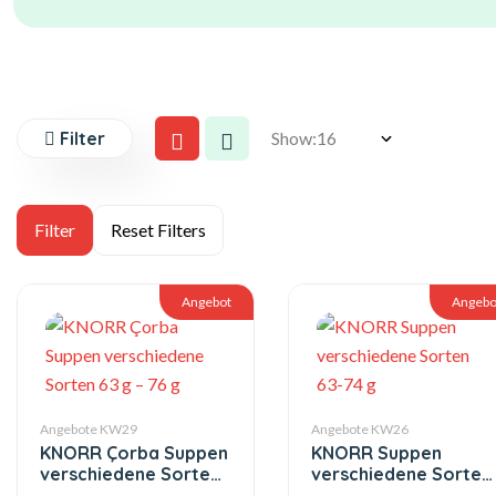
Filter
Show:
Angebot
Angebo
Angebote KW29
Angebote KW26
KNORR Çorba Suppen
KNORR Suppen
verschiedene Sorten
verschiedene Sorten
63 g – 76 g
63-74 g