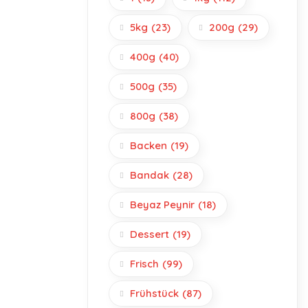
5kg
(23)
200g
(29)
400g
(40)
500g
(35)
800g
(38)
Backen
(19)
Bandak
(28)
Beyaz Peynir
(18)
Dessert
(19)
Frisch
(99)
Frühstück
(87)