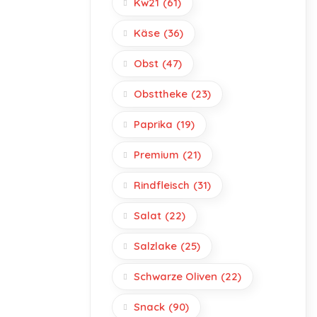
Kw21
(61)
Käse
(36)
Obst
(47)
Obsttheke
(23)
Paprika
(19)
Premium
(21)
Rindfleisch
(31)
Salat
(22)
Salzlake
(25)
Schwarze Oliven
(22)
Snack
(90)