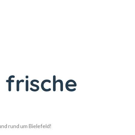
 frische
!
 und rund um Bielefeld!