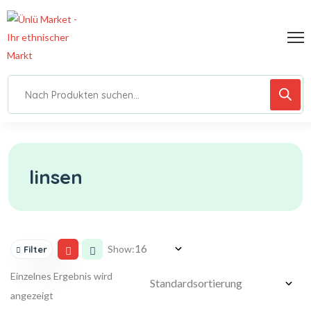
linsen
Show:
Filter
Einzelnes Ergebnis wird
angezeigt