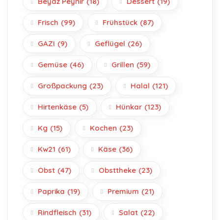
Beyaz Peynir
(18)
Dessert
(19)
Frisch
(99)
Frühstück
(87)
GAZI
(9)
Geflügel
(26)
Gemüse
(46)
Grillen
(59)
Großpackung
(23)
Halal
(121)
Hirtenkäse
(5)
Hünkar
(123)
Kg
(15)
Kochen
(23)
Kw21
(61)
Käse
(36)
Obst
(47)
Obsttheke
(23)
Paprika
(19)
Premium
(21)
Rindfleisch
(31)
Salat
(22)