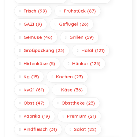
Frisch
(99)
Frühstück
(87)
GAZI
(9)
Geflügel
(26)
Gemüse
(46)
Grillen
(59)
Großpackung
(23)
Halal
(121)
Hirtenkäse
(5)
Hünkar
(123)
Kg
(15)
Kochen
(23)
Kw21
(61)
Käse
(36)
Obst
(47)
Obsttheke
(23)
Paprika
(19)
Premium
(21)
Rindfleisch
(31)
Salat
(22)