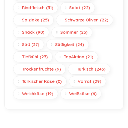
Rindfleisch
(31)
Salat
(22)
Salzlake
(25)
Schwarze Oliven
(22)
Snack
(90)
Sommer
(25)
Süß
(37)
Süßigkeit
(24)
Tiefkühl
(23)
TopAktion
(21)
Trockenfrüchte
(9)
Türkisch
(245)
Türkischer Käse
(0)
Vorrat
(29)
Weichkäse
(19)
Weißkäse
(6)