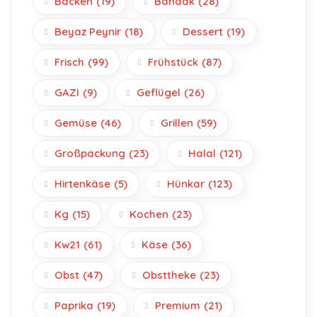
Backen
(19)
Bandak
(28)
Beyaz Peynir
(18)
Dessert
(19)
Frisch
(99)
Frühstück
(87)
GAZI
(9)
Geflügel
(26)
Gemüse
(46)
Grillen
(59)
Großpackung
(23)
Halal
(121)
Hirtenkäse
(5)
Hünkar
(123)
Kg
(15)
Kochen
(23)
Kw21
(61)
Käse
(36)
Obst
(47)
Obsttheke
(23)
Paprika
(19)
Premium
(21)