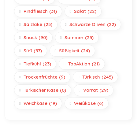
Rindfleisch
(31)
Salat
(22)
Salzlake
(25)
Schwarze Oliven
(22)
Snack
(90)
Sommer
(25)
Süß
(37)
Süßigkeit
(24)
Tiefkühl
(23)
TopAktion
(21)
Trockenfrüchte
(9)
Türkisch
(245)
Türkischer Käse
(0)
Vorrat
(29)
Weichkäse
(19)
Weißkäse
(6)