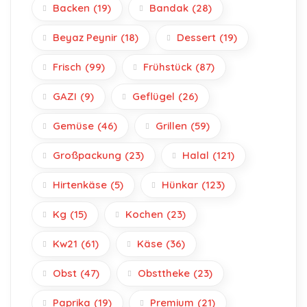
Backen
(19)
Bandak
(28)
Beyaz Peynir
(18)
Dessert
(19)
Frisch
(99)
Frühstück
(87)
GAZI
(9)
Geflügel
(26)
Gemüse
(46)
Grillen
(59)
Großpackung
(23)
Halal
(121)
Hirtenkäse
(5)
Hünkar
(123)
Kg
(15)
Kochen
(23)
Kw21
(61)
Käse
(36)
Obst
(47)
Obsttheke
(23)
Paprika
(19)
Premium
(21)