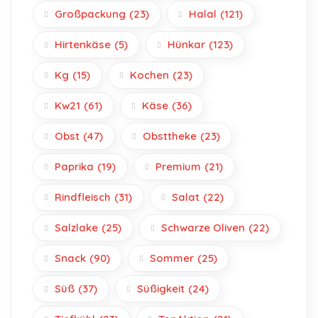
Großpackung
(23)
Halal
(121)
Hirtenkäse
(5)
Hünkar
(123)
Kg
(15)
Kochen
(23)
Kw21
(61)
Käse
(36)
Obst
(47)
Obsttheke
(23)
Paprika
(19)
Premium
(21)
Rindfleisch
(31)
Salat
(22)
Salzlake
(25)
Schwarze Oliven
(22)
Snack
(90)
Sommer
(25)
Süß
(37)
Süßigkeit
(24)