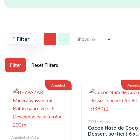
Filter
Show:
Angebot
Angebo
KW17-Angebot
Cocon Nata de Coco
Dessert sortiert 6 x
Angebote KW26
80 g (480 g)