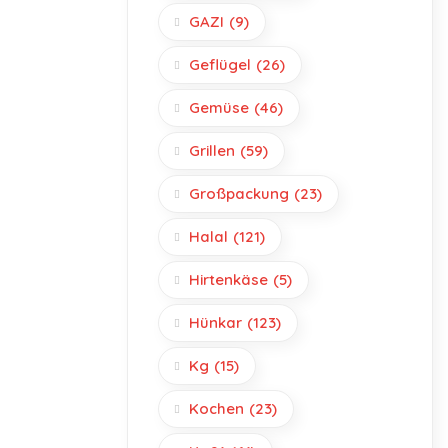
GAZI
(9)
Geflügel
(26)
Gemüse
(46)
Grillen
(59)
Großpackung
(23)
Halal
(121)
Hirtenkäse
(5)
Hünkar
(123)
Kg
(15)
Kochen
(23)