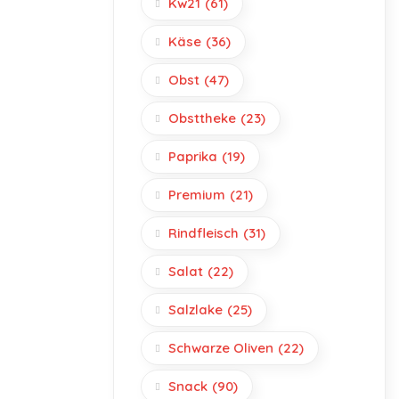
Kw21
(61)
Käse
(36)
Obst
(47)
Obsttheke
(23)
Paprika
(19)
Premium
(21)
Rindfleisch
(31)
Salat
(22)
Salzlake
(25)
Schwarze Oliven
(22)
Snack
(90)