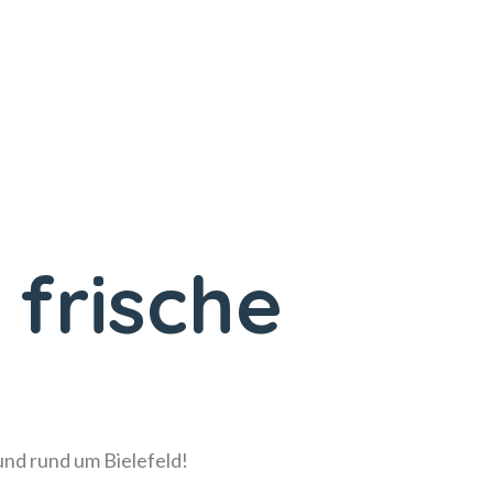
 frische
!
 und rund um Bielefeld!