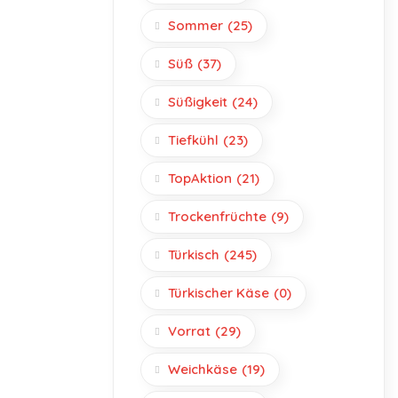
Sommer
(25)
Süß
(37)
Süßigkeit
(24)
Tiefkühl
(23)
TopAktion
(21)
Trockenfrüchte
(9)
Türkisch
(245)
Türkischer Käse
(0)
Vorrat
(29)
Weichkäse
(19)