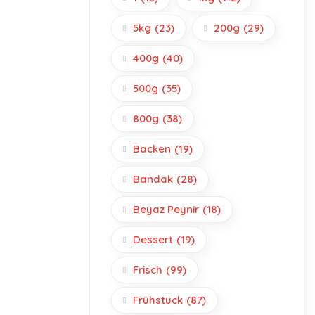
5kg
(23)
200g
(29)
400g
(40)
500g
(35)
800g
(38)
Backen
(19)
Bandak
(28)
Beyaz Peynir
(18)
Dessert
(19)
Frisch
(99)
Frühstück
(87)