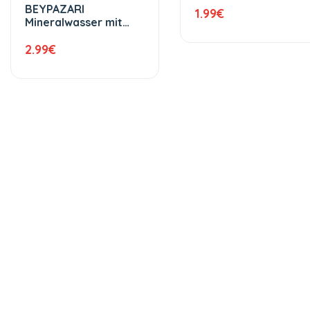
BEYPAZARI
1.99
€
Mineralwasser mit
Kohlensäure versch.
Geschmackssorten 6
2.99
€
x 200 ml