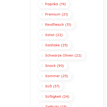
Paprika
(19)
Premium
(21)
Rindfleisch
(31)
Salat
(22)
Salzlake
(25)
Schwarze Oliven
(22)
Snack
(90)
Sommer
(25)
Süß
(37)
Süßigkeit
(24)
Tiefkühl
(23)