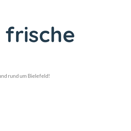
 frische
!
 und rund um Bielefeld!