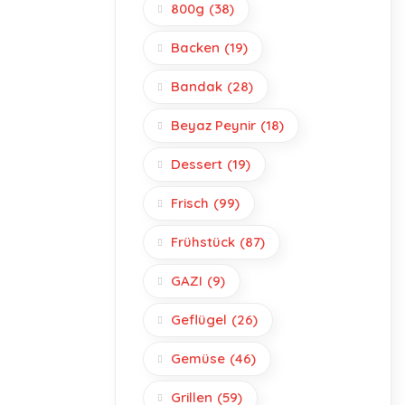
800g
(38)
Backen
(19)
Bandak
(28)
Beyaz Peynir
(18)
Dessert
(19)
Frisch
(99)
Frühstück
(87)
GAZI
(9)
Geflügel
(26)
Gemüse
(46)
Grillen
(59)