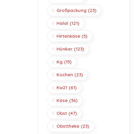
Großpackung
(23)
Halal
(121)
Hirtenkäse
(5)
Hünkar
(123)
Kg
(15)
Kochen
(23)
Kw21
(61)
Käse
(36)
Obst
(47)
Obsttheke
(23)