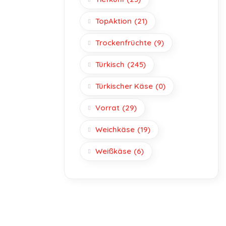
TopAktion
(21)
Trockenfrüchte
(9)
Türkisch
(245)
Türkischer Käse
(0)
Vorrat
(29)
Weichkäse
(19)
Weißkäse
(6)