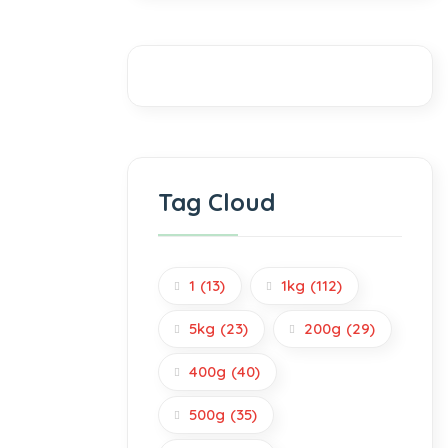
Tag Cloud
1
(13)
1kg
(112)
5kg
(23)
200g
(29)
400g
(40)
500g
(35)