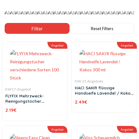
Angebot
Angebot
KW-23 Angebote
HACI SAKIR flüssige
KW17-Angebot
Handseife Lavendel / Kokos
FLYFIX Mehrzweck-
300 ml
Reinigungstücher
2.49
€
verschiedene Sorten 100
2.19
€
Stück
Angebot
Angebot