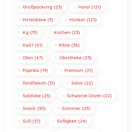
Großpackung
(23)
Halal
(121)
Hirtenkäse
(5)
Hünkar
(123)
Kg
(15)
Kochen
(23)
Kw21
(61)
Käse
(36)
Obst
(47)
Obsttheke
(23)
Paprika
(19)
Premium
(21)
Rindfleisch
(31)
Salat
(22)
Salzlake
(25)
Schwarze Oliven
(22)
Snack
(90)
Sommer
(25)
Süß
(37)
Süßigkeit
(24)