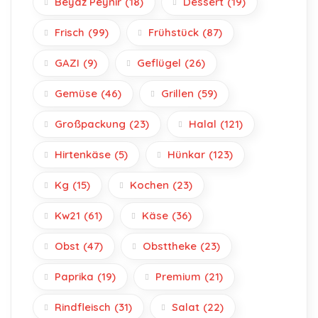
Beyaz Peynir
(18)
Dessert
(19)
Frisch
(99)
Frühstück
(87)
GAZI
(9)
Geflügel
(26)
Gemüse
(46)
Grillen
(59)
Großpackung
(23)
Halal
(121)
Hirtenkäse
(5)
Hünkar
(123)
Kg
(15)
Kochen
(23)
Kw21
(61)
Käse
(36)
Obst
(47)
Obsttheke
(23)
Paprika
(19)
Premium
(21)
Rindfleisch
(31)
Salat
(22)