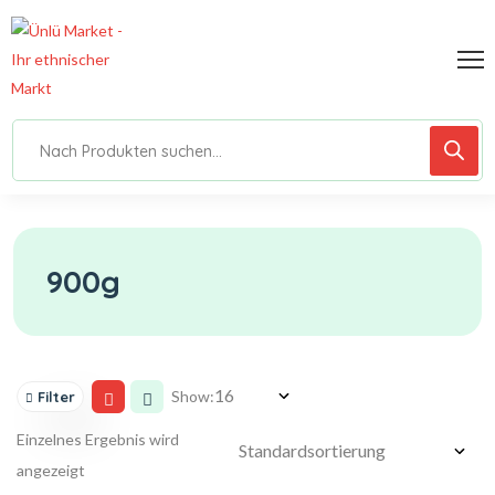
900g
Show:
Filter
Einzelnes Ergebnis wird
angezeigt