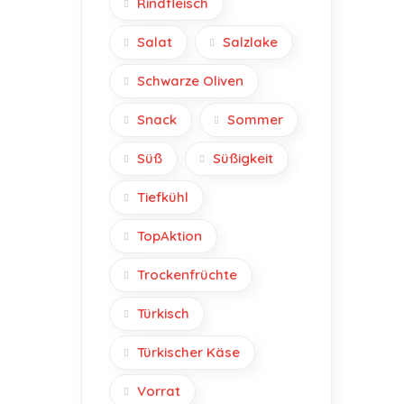
Rindfleisch
Salat
Salzlake
Schwarze Oliven
Snack
Sommer
Süß
Süßigkeit
Tiefkühl
TopAktion
Trockenfrüchte
Türkisch
Türkischer Käse
Vorrat