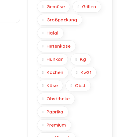
Gemüse
Grillen
Großpackung
Halal
Hirtenkäse
Hünkar
Kg
Kochen
Kw21
Käse
Obst
Obsttheke
Paprika
Premium