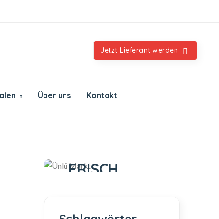
Orientalische & internationale Spezialitäten
Jetzt Lieferant werden
ialen
Über uns
Kontakt
Ünlü Markt
IMMER
FRISCH
IMMER GUT
Schlagwörter