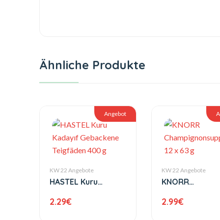
Ähnliche Produkte
Angebot
A
KW 22 Angebote
KW 22 Angebote
HASTEL Kuru
KNORR
Kadayıf Gebackene
Champignonsu
2.29
€
2.99
€
Teigfäden 400 g
12 x 63 g