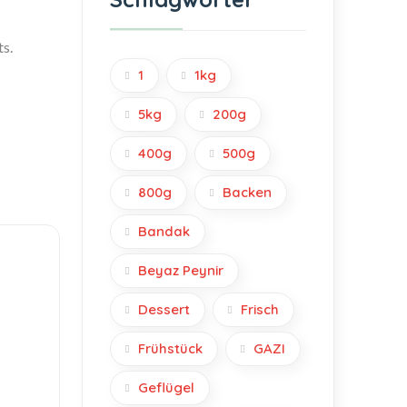
s.
1
1kg
5kg
200g
400g
500g
800g
Backen
Bandak
Beyaz Peynir
Dessert
Frisch
Frühstück
GAZI
Geflügel