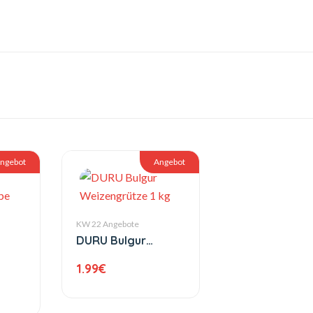
ngebot
Angebot
KW 22 Angebote
DURU Bulgur
Weizengrütze 1 kg
1.99
€
ppe