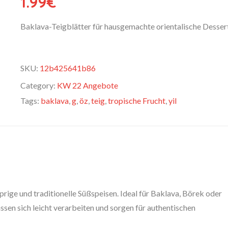
1.99
€
Baklava-Teigblätter für hausgemachte orientalische Dessert
SKU:
12b425641b86
Category:
KW 22 Angebote
Tags:
baklava
,
g
,
öz
,
teig
,
tropische Frucht
,
yil
rige und traditionelle Süßspeisen. Ideal für Baklava, Börek oder
ssen sich leicht verarbeiten und sorgen für authentischen