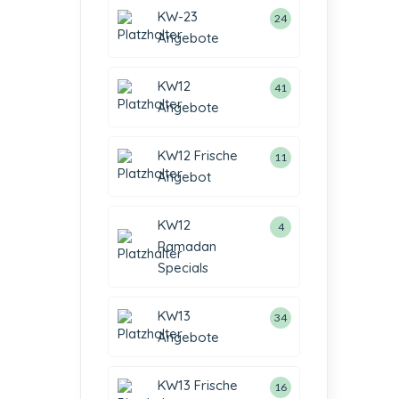
KW-23
24
Angebote
KW12
41
Angebote
KW12 Frische
11
Angebot
KW12
4
Ramadan
Specials
KW13
34
Angebote
KW13 Frische
16