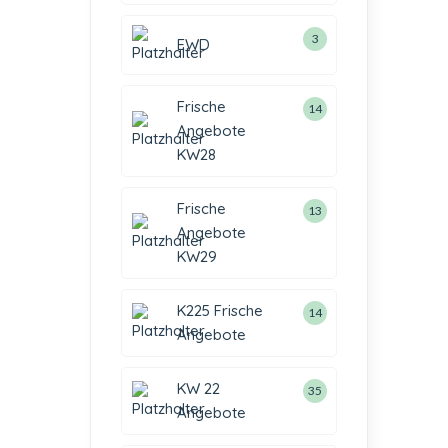
3
EWD
Frische
14
Angebote
KW28
Frische
13
Angebote
KW29
K225 Frische
14
Angebote
KW 22
35
Angebote