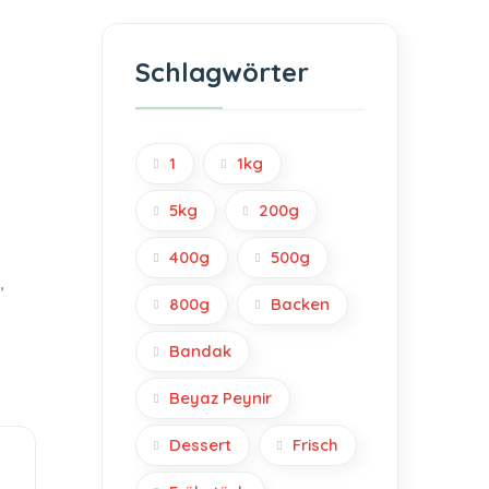
Schlagwörter
1
1kg
5kg
200g
400g
500g
,
800g
Backen
Bandak
Beyaz Peynir
Dessert
Frisch