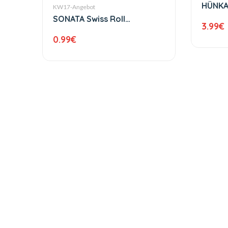
HÜNKA
KW17-Angebot
Peynir
SONATA Swiss Roll
3.99
€
Biskuitrolle verschiedene
0.99
€
Sorten 150 g