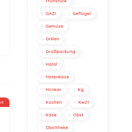
Frühstück
GAZI
Geflügel
Gemüse
Grillen
Großpackung
Halal
Hirtenkäse
Hünkar
Kg
Kochen
Kw21
ot
Käse
Obst
Obsttheke