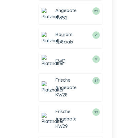
Angebote
22
KW32
Bayram
6
Specials
3
EWD
Frische
14
Angebote
KW28
Frische
13
Angebote
KW29