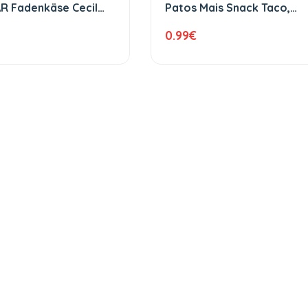
R Fadenkäse Cecil
Patos Mais Snack Taco,
 400 g
Chilli und Nachos 120 g
0.99
€