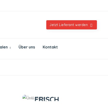
Orientalische & internationale Spezialitäten
Jetzt Lieferant werden
ialen
Über uns
Kontakt
Ünlü Markt
IMMER
FRISCH
n
IMMER GUT