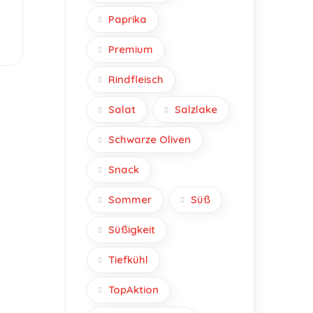
Paprika
Premium
Rindfleisch
Salat
Salzlake
Schwarze Oliven
Snack
Sommer
Süß
Süßigkeit
Tiefkühl
TopAktion