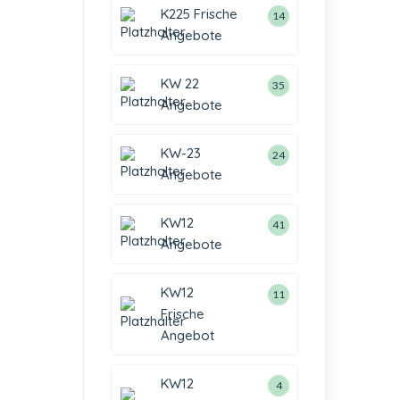
K225 Frische
14
Angebote
KW 22
35
Angebote
KW-23
24
Angebote
KW12
41
Angebote
KW12
11
Frische
Angebot
KW12
4