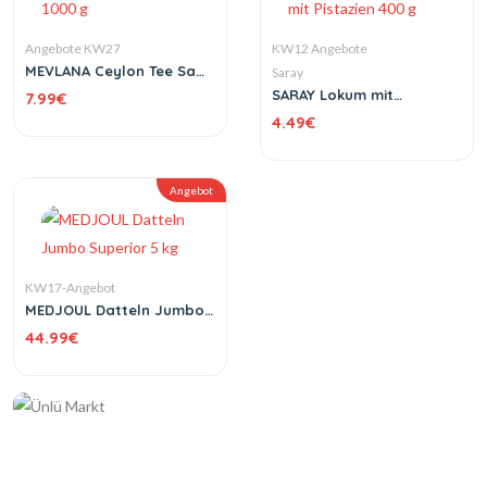
Angebote KW27
KW12 Angebote
MEVLANA Ceylon Tee Sade
Saray
Yaprak Çay 1000 g
SARAY Lokum mit
7.99
€
Orangengeschmack mit
4.49
€
Pistazien 400 g
Angebot
KW17-Angebot
MEDJOUL Datteln Jumbo
Superior 5 kg
44.99
€