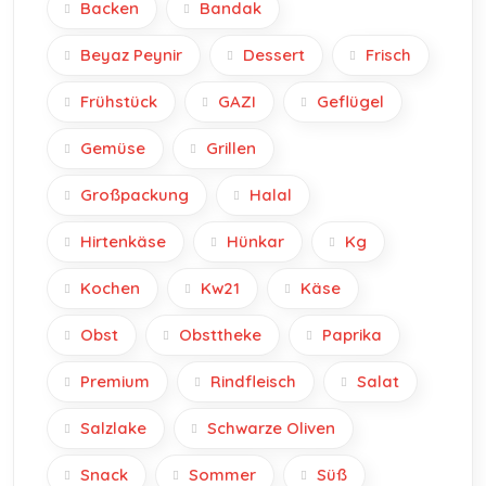
Backen
Bandak
Beyaz Peynir
Dessert
Frisch
Frühstück
GAZI
Geflügel
Gemüse
Grillen
Großpackung
Halal
Hirtenkäse
Hünkar
Kg
Kochen
Kw21
Käse
Obst
Obsttheke
Paprika
Premium
Rindfleisch
Salat
Salzlake
Schwarze Oliven
Snack
Sommer
Süß