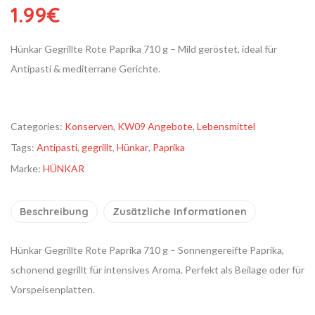
1.99
€
Hünkar Gegrillte Rote Paprika 710 g – Mild geröstet, ideal für
Antipasti & mediterrane Gerichte.
Categories:
Konserven
,
KW09 Angebote
,
Lebensmittel
Tags:
Antipasti
,
gegrillt
,
Hünkar
,
Paprika
Marke:
HÜNKAR
Beschreibung
Zusätzliche Informationen
Hünkar Gegrillte Rote Paprika 710 g – Sonnengereifte Paprika,
schonend gegrillt für intensives Aroma. Perfekt als Beilage oder für
Vorspeisenplatten.