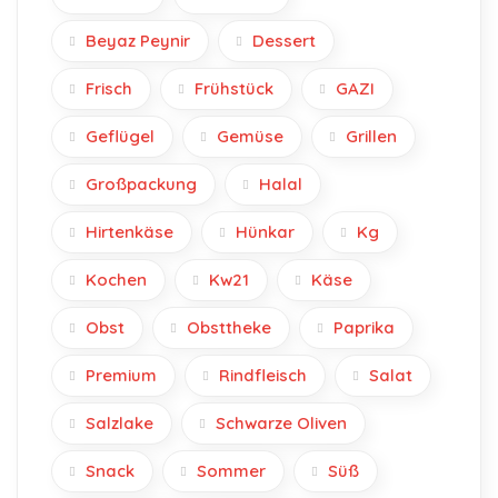
Beyaz Peynir
Dessert
Frisch
Frühstück
GAZI
Geflügel
Gemüse
Grillen
Großpackung
Halal
Hirtenkäse
Hünkar
Kg
Kochen
Kw21
Käse
Obst
Obsttheke
Paprika
Premium
Rindfleisch
Salat
Salzlake
Schwarze Oliven
Snack
Sommer
Süß