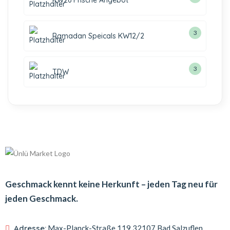
KW26 Frische Angebot
3
Ramadan Speicals KW12/2
3
TDW
Geschmack kennt keine Herkunft – jeden Tag neu für
jeden Geschmack.
Adresse:
Max-Planck-Straße 119
32107 Bad Salzuflen