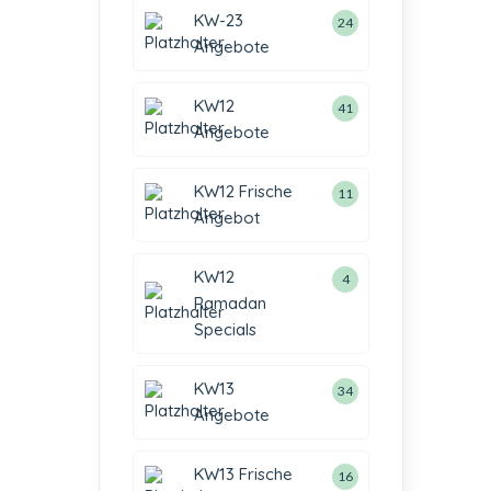
KW-23
24
Angebote
KW12
41
Angebote
KW12 Frische
11
Angebot
KW12
4
Ramadan
Specials
KW13
34
Angebote
KW13 Frische
16