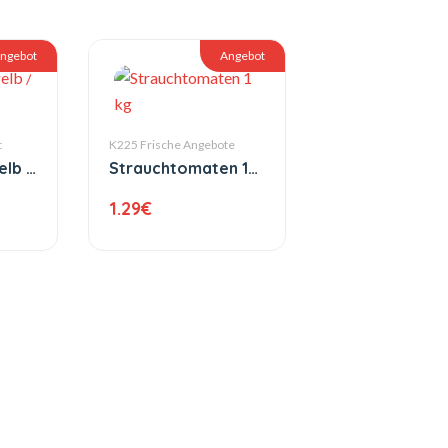
ngebot
Angebot
t
K225 Frische Angebote
elb /
Strauchtomaten 1
kg
1.29
€