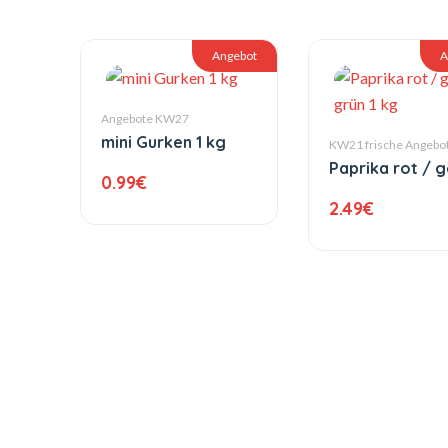
Angebot
A
Angebote KW27
mini Gurken 1 kg
KW21 frische Angebo
Paprika rot / g
0.99
€
grün 1 kg
2.49
€