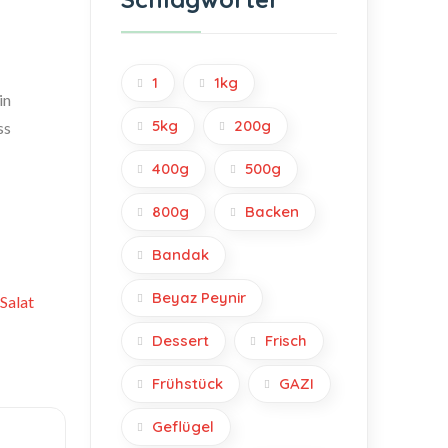
1
1kg
in
5kg
200g
ss
400g
500g
800g
Backen
Bandak
Beyaz Peynir
Salat
Dessert
Frisch
Frühstück
GAZI
Geflügel