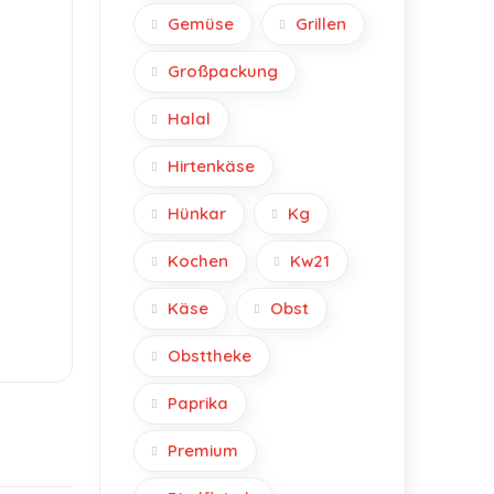
Gemüse
Grillen
Großpackung
Halal
Hirtenkäse
Hünkar
Kg
Kochen
Kw21
Käse
Obst
Obsttheke
Paprika
Premium