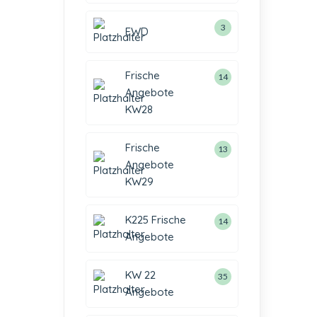
3
EWD
Frische
14
Angebote
KW28
Frische
13
Angebote
KW29
K225 Frische
14
Angebote
KW 22
35
Angebote