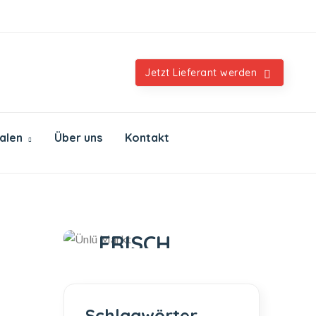
Orientalische & internationale Spezialitäten
Jetzt Lieferant werden
ialen
Über uns
Kontakt
Ünlü Markt
IMMER
FRISCH
IMMER GUT
Schlagwörter