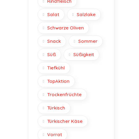
Rindfleisch
Salat
Salzlake
Schwarze Oliven
Snack
Sommer
Süß
Süßigkeit
Tiefkühl
TopAktion
Trockenfrüchte
Türkisch
Türkischer Käse
Vorrat