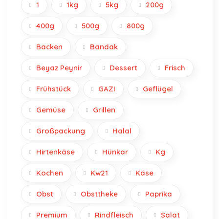
1
1kg
5kg
200g
400g
500g
800g
Backen
Bandak
Beyaz Peynir
Dessert
Frisch
Frühstück
GAZI
Geflügel
Gemüse
Grillen
Großpackung
Halal
Hirtenkäse
Hünkar
Kg
Kochen
Kw21
Käse
Obst
Obsttheke
Paprika
Premium
Rindfleisch
Salat