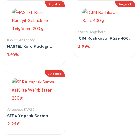
Angebot
Angebot
KW19-Angebote
ICIM Kashkaval Käse 400
KW 22 Angebote
g
2.99
€
HASTEL Kuru Kadayıf
Gebackene Teigfäden 200
1.49
€
g
Angebot
Angebote KW29
SERA Yaprak Sarma
gefüllte Weinblätter 250
2.29
€
g