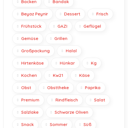
Backen
Bandak
Beyaz Peynir
Dessert
Frisch
Frühstück
GAZI
Geflügel
Gemüse
Grillen
Großpackung
Halal
Hirtenkäse
Hünkar
Kg
Kochen
Kw21
Käse
Obst
Obsttheke
Paprika
Premium
Rindfleisch
Salat
Salzlake
Schwarze Oliven
Snack
Sommer
Süß