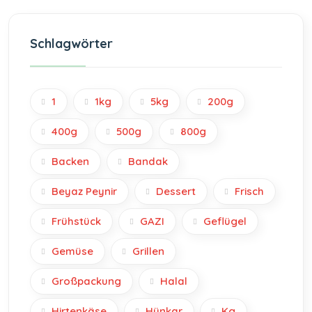
Schlagwörter
1
1kg
5kg
200g
400g
500g
800g
Backen
Bandak
Beyaz Peynir
Dessert
Frisch
Frühstück
GAZI
Geflügel
Gemüse
Grillen
Großpackung
Halal
Hirtenkäse
Hünkar
Kg