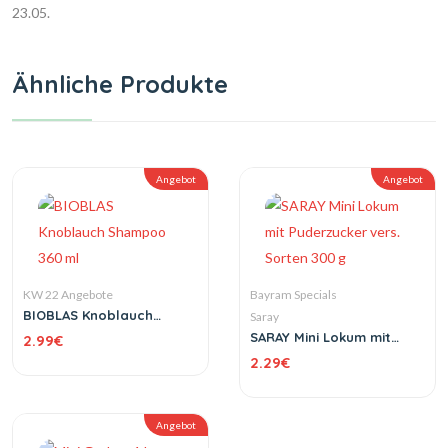
23.05.
Ähnliche Produkte
Angebot
Angebot
KW 22 Angebote
Bayram Specials
BIOBLAS Knoblauch
Saray
Shampoo 360 ml
SARAY Mini Lokum mit
2.99
€
Puderzucker vers. Sorten
2.29
€
300 g
Angebot