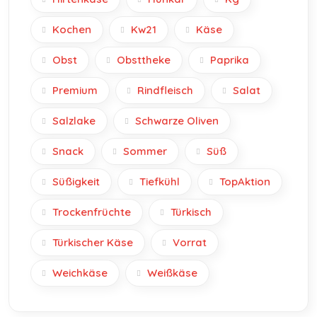
Kochen
Kw21
Käse
Obst
Obsttheke
Paprika
Premium
Rindfleisch
Salat
Salzlake
Schwarze Oliven
Snack
Sommer
Süß
Süßigkeit
Tiefkühl
TopAktion
Trockenfrüchte
Türkisch
Türkischer Käse
Vorrat
Weichkäse
Weißkäse