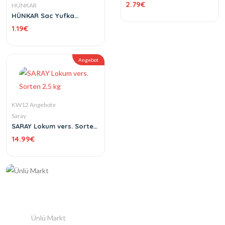
2.79
€
HÜNKAR
HÜNKAR Sac Yufka
Teigblätter 400 g
1.19
€
Angebot
KW12 Angebote
Saray
SARAY Lokum vers. Sorten
2,5 kg
14.99
€
Ünlü Markt