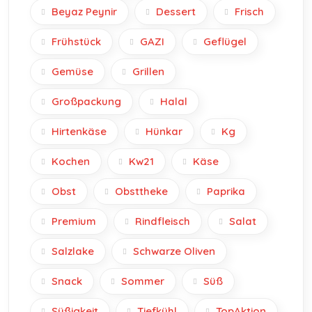
Beyaz Peynir
Dessert
Frisch
Frühstück
GAZI
Geflügel
Gemüse
Grillen
Großpackung
Halal
Hirtenkäse
Hünkar
Kg
Kochen
Kw21
Käse
Obst
Obsttheke
Paprika
Premium
Rindfleisch
Salat
Salzlake
Schwarze Oliven
Snack
Sommer
Süß
Süßigkeit
Tiefkühl
TopAktion