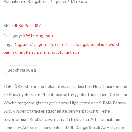
Parmak- und Kangalform, 1 kg fuer 14,99 Euro.
SKU:
4b3df3eccd87
Category:
KW15 Angebote
Tags:
1kg
,
az acili
,
egetuerk
,
emre
,
halal
,
kangal
,
knoblauchwurst
,
parmak
,
rindfleisch
,
sirma
,
sucuk
,
türkisch
Beschreibung
EGETÜRK ist eine der bekanntesten türkischen Fleischmarken und
ihr Sucuk gehört zur Pflichtausstattung jeder türkischen Küche. Im
Wochenangebot gibt es gleich zwei Highlights: den SIRMA Parmak
Sucuk in der charakteristischen gelben Verpackung – eine
fingerförmige Knoblauchwurst nach türkischer Art, optimal zum
schnellen Anbraten – sowie den EMRE Kangal Sucuk Az Acili, eine