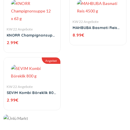
KW 22 Angebote
MAHBUBA Basmati Reis
KW 22 Angebote
4500 g
8.99
€
KNORR Champignonsuppe
12 x 63 g
2.99
€
Angebot
KW 22 Angebote
SEVIM Kombi Böreklik 800
g
2.99
€