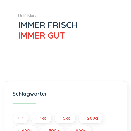
Ünlü Markt
IMMER FRISCH
IMMER GUT
Schlagwörter
1
1kg
5kg
200g
400g
500g
800g