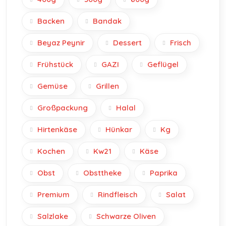
Backen
Bandak
Beyaz Peynir
Dessert
Frisch
Frühstück
GAZI
Geflügel
Gemüse
Grillen
Großpackung
Halal
Hirtenkäse
Hünkar
Kg
Kochen
Kw21
Käse
Obst
Obsttheke
Paprika
Premium
Rindfleisch
Salat
Salzlake
Schwarze Oliven