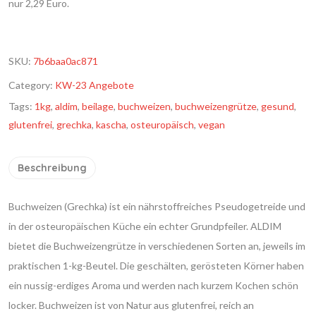
nur 2,29 Euro.
SKU:
7b6baa0ac871
Category:
KW-23 Angebote
Tags:
1kg
,
aldim
,
beilage
,
buchweizen
,
buchweizengrütze
,
gesund
,
glutenfrei
,
grechka
,
kascha
,
osteuropäisch
,
vegan
Beschreibung
Buchweizen (Grechka) ist ein nährstoffreiches Pseudogetreide und
in der osteuropäischen Küche ein echter Grundpfeiler. ALDIM
bietet die Buchweizengrütze in verschiedenen Sorten an, jeweils im
praktischen 1-kg-Beutel. Die geschälten, gerösteten Körner haben
ein nussig-erdiges Aroma und werden nach kurzem Kochen schön
locker. Buchweizen ist von Natur aus glutenfrei, reich an