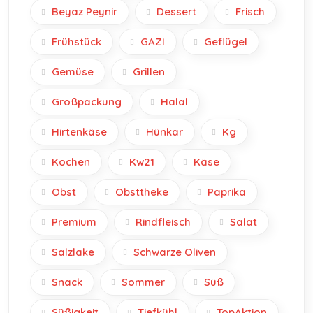
Beyaz Peynir
Dessert
Frisch
Frühstück
GAZI
Geflügel
Gemüse
Grillen
Großpackung
Halal
Hirtenkäse
Hünkar
Kg
Kochen
Kw21
Käse
Obst
Obsttheke
Paprika
Premium
Rindfleisch
Salat
Salzlake
Schwarze Oliven
Snack
Sommer
Süß
Süßigkeit
Tiefkühl
TopAktion