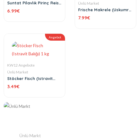
Suntat Pilavlık Pirinç Reis
Ünlü Market
5 kg
Frische Makrele (Uskumru
6.99
€
Balığı) 1 kg
7.99
€
Angebot
KW12 Angebote
Ünlü Market
Stöcker Fisch (Istravit
Balığı) 1 kg
3.49
€
Ünlü Markt