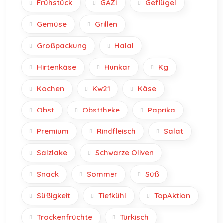
Frühstück
GAZI
Geflügel
Gemüse
Grillen
Großpackung
Halal
Hirtenkäse
Hünkar
Kg
Kochen
Kw21
Käse
Obst
Obsttheke
Paprika
Premium
Rindfleisch
Salat
Salzlake
Schwarze Oliven
Snack
Sommer
Süß
Süßigkeit
Tiefkühl
TopAktion
Trockenfrüchte
Türkisch