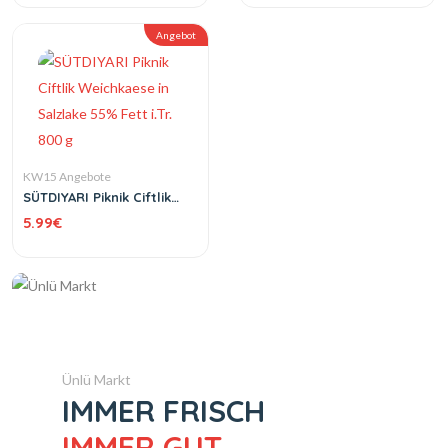
Angebot
KW15 Angebote
SÜTDIYARI Piknik Ciftlik
Weichkaese in Salzlake
5.99
€
55% Fett i.Tr. 800 g
Ünlü Markt
IMMER FRISCH
IMMER GUT