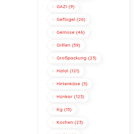
GAZI
(9)
Geflügel
(26)
Gemüse
(46)
Grillen
(59)
Großpackung
(23)
Halal
(121)
Hirtenkäse
(5)
Hünkar
(123)
Kg
(15)
Kochen
(23)