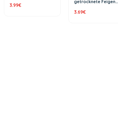
getrocknete Feigen
3.99
€
400 g
3.69
€