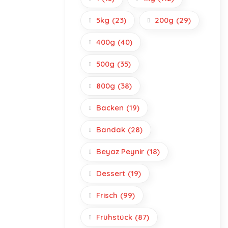
5kg
(23)
200g
(29)
400g
(40)
500g
(35)
800g
(38)
Backen
(19)
Bandak
(28)
Beyaz Peynir
(18)
Dessert
(19)
Frisch
(99)
Frühstück
(87)