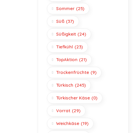
Sommer
(25)
Süß
(37)
Süßigkeit
(24)
Tiefkühl
(23)
TopAktion
(21)
Trockenfrüchte
(9)
Türkisch
(245)
Türkischer Käse
(0)
Vorrat
(29)
Weichkäse
(19)