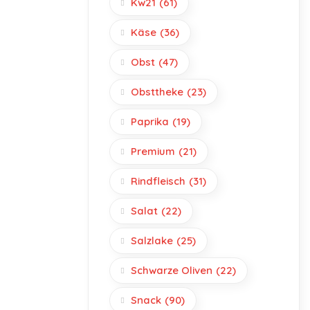
Kw21
(61)
Käse
(36)
Obst
(47)
Obsttheke
(23)
Paprika
(19)
Premium
(21)
Rindfleisch
(31)
Salat
(22)
Salzlake
(25)
Schwarze Oliven
(22)
Snack
(90)