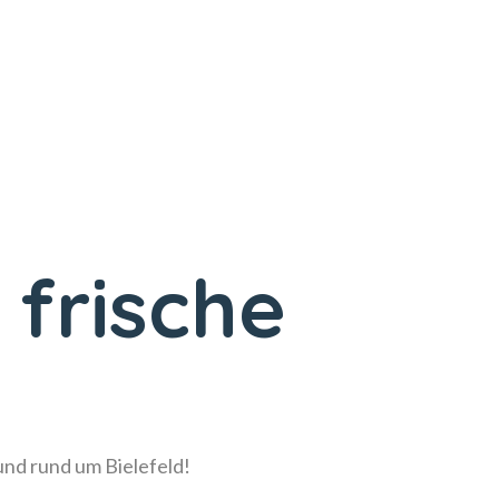
 frische
!
 und rund um Bielefeld!