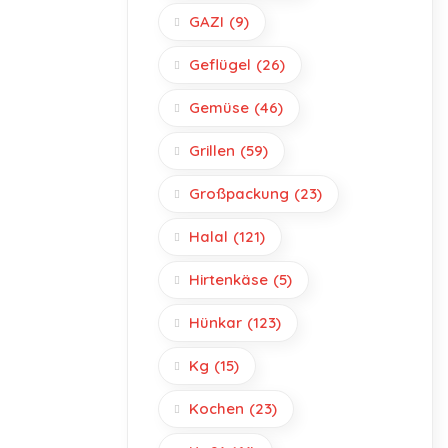
GAZI
(9)
Geflügel
(26)
Gemüse
(46)
Grillen
(59)
Großpackung
(23)
Halal
(121)
Hirtenkäse
(5)
Hünkar
(123)
Kg
(15)
Kochen
(23)