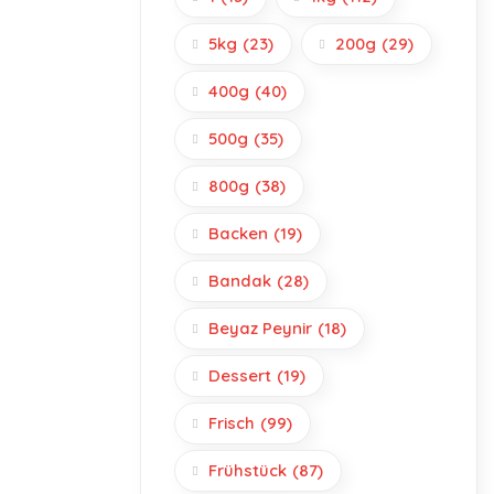
5kg
(23)
200g
(29)
400g
(40)
500g
(35)
800g
(38)
Backen
(19)
Bandak
(28)
Beyaz Peynir
(18)
Dessert
(19)
Frisch
(99)
Frühstück
(87)