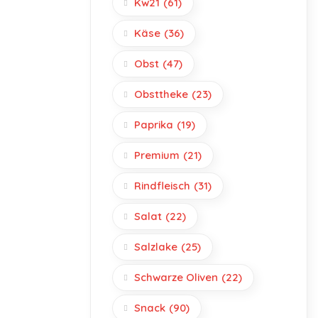
Kw21
(61)
Käse
(36)
Obst
(47)
Obsttheke
(23)
Paprika
(19)
Premium
(21)
Rindfleisch
(31)
Salat
(22)
Salzlake
(25)
Schwarze Oliven
(22)
Snack
(90)