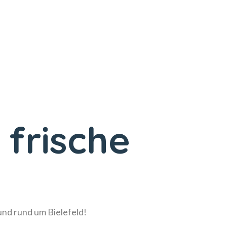
 frische
!
 und rund um Bielefeld!