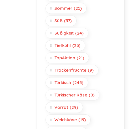
Sommer
(25)
Süß
(37)
Süßigkeit
(24)
Tiefkühl
(23)
TopAktion
(21)
Trockenfrüchte
(9)
Türkisch
(245)
Türkischer Käse
(0)
Vorrat
(29)
Weichkäse
(19)