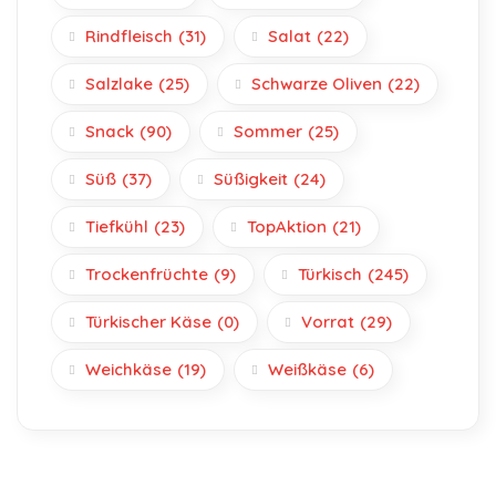
Rindfleisch
(31)
Salat
(22)
Salzlake
(25)
Schwarze Oliven
(22)
Snack
(90)
Sommer
(25)
Süß
(37)
Süßigkeit
(24)
Tiefkühl
(23)
TopAktion
(21)
Trockenfrüchte
(9)
Türkisch
(245)
Türkischer Käse
(0)
Vorrat
(29)
Weichkäse
(19)
Weißkäse
(6)