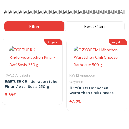
Angebot
Angebot
KW15 Angebote
KW12 Angebote
EGETUERK Rinderwuerstchen
Özyörem
Pinar / Avci Sosis 250 g
ÖZYÖREM Hähnchen
Würstchen Chili Cheese
3.39
€
Barbecue 500 g
4.99
€