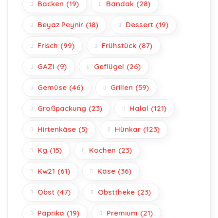
Backen
(19)
Bandak
(28)
Beyaz Peynir
(18)
Dessert
(19)
Frisch
(99)
Frühstück
(87)
GAZI
(9)
Geflügel
(26)
Gemüse
(46)
Grillen
(59)
Großpackung
(23)
Halal
(121)
Hirtenkäse
(5)
Hünkar
(123)
Kg
(15)
Kochen
(23)
Kw21
(61)
Käse
(36)
Obst
(47)
Obsttheke
(23)
Paprika
(19)
Premium
(21)