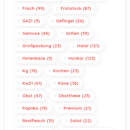
Frisch
(99)
Frühstück
(87)
GAZI
(9)
Geflügel
(26)
Gemüse
(46)
Grillen
(59)
Großpackung
(23)
Halal
(121)
Hirtenkäse
(5)
Hünkar
(123)
Kg
(15)
Kochen
(23)
Kw21
(61)
Käse
(36)
Obst
(47)
Obsttheke
(23)
Paprika
(19)
Premium
(21)
Rindfleisch
(31)
Salat
(22)