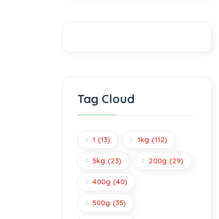
Tag Cloud
1
(13)
1kg
(112)
5kg
(23)
200g
(29)
400g
(40)
500g
(35)