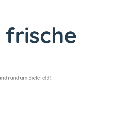
 frische
!
 und rund um Bielefeld!