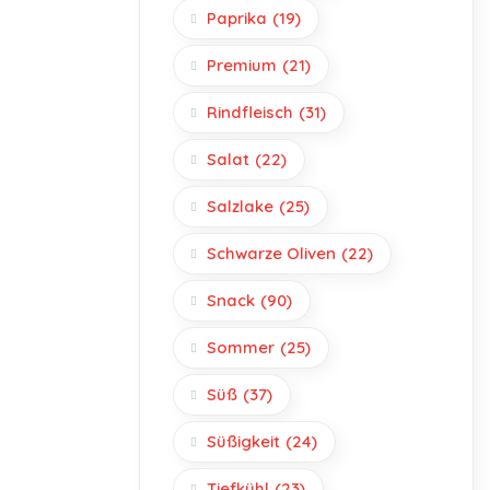
Paprika
(19)
Premium
(21)
Rindfleisch
(31)
Salat
(22)
Salzlake
(25)
Schwarze Oliven
(22)
Snack
(90)
Sommer
(25)
Süß
(37)
Süßigkeit
(24)
Tiefkühl
(23)