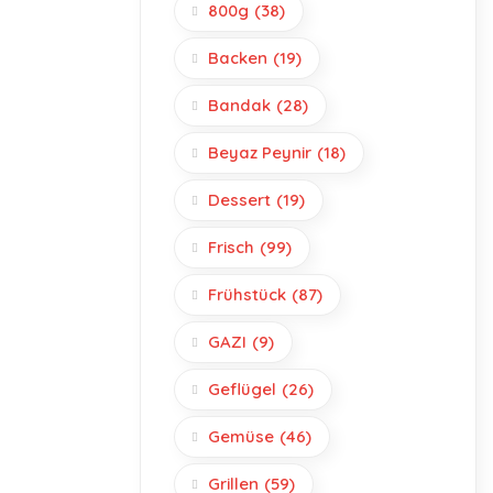
800g
(38)
Backen
(19)
Bandak
(28)
Beyaz Peynir
(18)
Dessert
(19)
Frisch
(99)
Frühstück
(87)
GAZI
(9)
Geflügel
(26)
Gemüse
(46)
Grillen
(59)