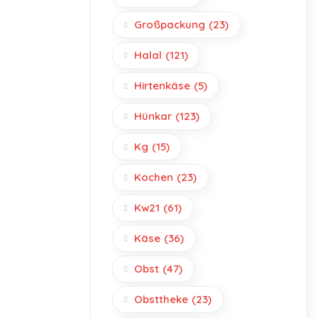
Großpackung
(23)
Halal
(121)
Hirtenkäse
(5)
Hünkar
(123)
Kg
(15)
Kochen
(23)
Kw21
(61)
Käse
(36)
Obst
(47)
Obsttheke
(23)