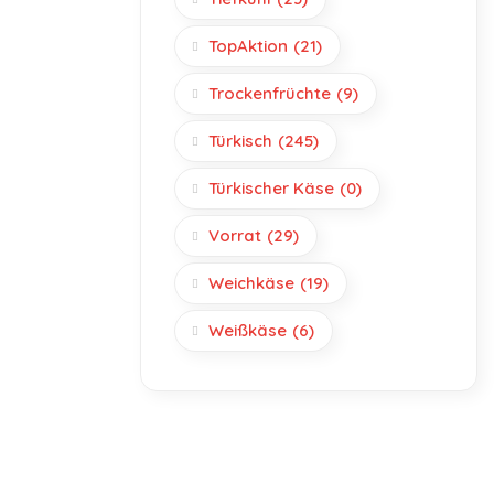
TopAktion
(21)
Trockenfrüchte
(9)
Türkisch
(245)
Türkischer Käse
(0)
Vorrat
(29)
Weichkäse
(19)
Weißkäse
(6)