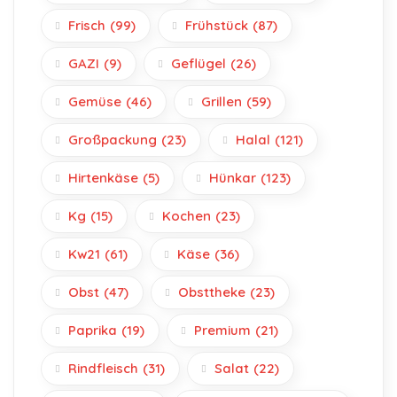
Frisch
(99)
Frühstück
(87)
GAZI
(9)
Geflügel
(26)
Gemüse
(46)
Grillen
(59)
Großpackung
(23)
Halal
(121)
Hirtenkäse
(5)
Hünkar
(123)
Kg
(15)
Kochen
(23)
Kw21
(61)
Käse
(36)
Obst
(47)
Obsttheke
(23)
Paprika
(19)
Premium
(21)
Rindfleisch
(31)
Salat
(22)