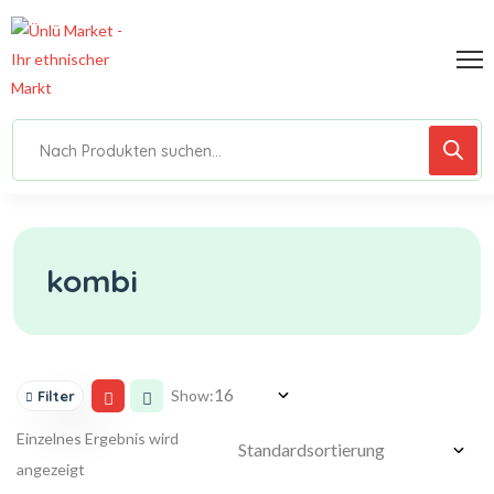
kombi
Show:
Filter
Einzelnes Ergebnis wird
angezeigt