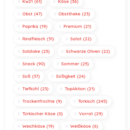
Kw21
(61)
Käse
(36)
Obst
(47)
Obsttheke
(23)
Paprika
(19)
Premium
(21)
Rindfleisch
(31)
Salat
(22)
Salzlake
(25)
Schwarze Oliven
(22)
Snack
(90)
Sommer
(25)
Süß
(37)
Süßigkeit
(24)
Tiefkühl
(23)
TopAktion
(21)
Trockenfrüchte
(9)
Türkisch
(245)
Türkischer Käse
(0)
Vorrat
(29)
Weichkäse
(19)
Weißkäse
(6)