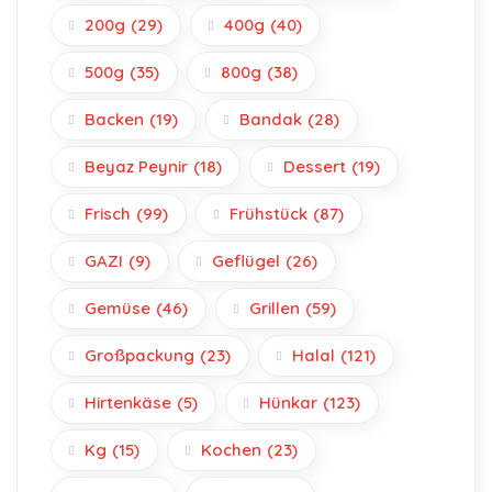
200g
(29)
400g
(40)
500g
(35)
800g
(38)
Backen
(19)
Bandak
(28)
Beyaz Peynir
(18)
Dessert
(19)
Frisch
(99)
Frühstück
(87)
GAZI
(9)
Geflügel
(26)
Gemüse
(46)
Grillen
(59)
Großpackung
(23)
Halal
(121)
Hirtenkäse
(5)
Hünkar
(123)
Kg
(15)
Kochen
(23)