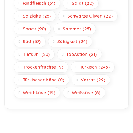
Rindfleisch
(31)
Salat
(22)
Salzlake
(25)
Schwarze Oliven
(22)
Snack
(90)
Sommer
(25)
Süß
(37)
Süßigkeit
(24)
Tiefkühl
(23)
TopAktion
(21)
Trockenfrüchte
(9)
Türkisch
(245)
Türkischer Käse
(0)
Vorrat
(29)
Weichkäse
(19)
Weißkäse
(6)