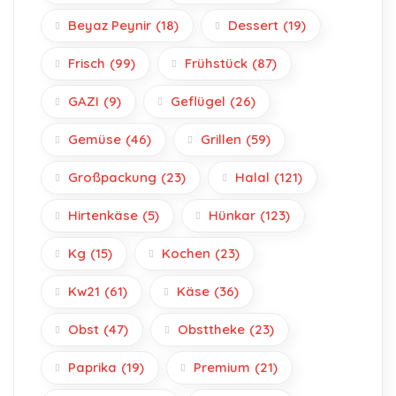
Beyaz Peynir
(18)
Dessert
(19)
Frisch
(99)
Frühstück
(87)
GAZI
(9)
Geflügel
(26)
Gemüse
(46)
Grillen
(59)
Großpackung
(23)
Halal
(121)
Hirtenkäse
(5)
Hünkar
(123)
Kg
(15)
Kochen
(23)
Kw21
(61)
Käse
(36)
Obst
(47)
Obsttheke
(23)
Paprika
(19)
Premium
(21)