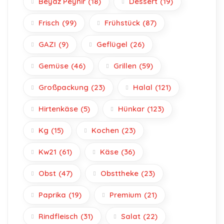
Beyaz Peynir
(18)
Dessert
(19)
Frisch
(99)
Frühstück
(87)
GAZI
(9)
Geflügel
(26)
Gemüse
(46)
Grillen
(59)
Großpackung
(23)
Halal
(121)
Hirtenkäse
(5)
Hünkar
(123)
Kg
(15)
Kochen
(23)
Kw21
(61)
Käse
(36)
Obst
(47)
Obsttheke
(23)
Paprika
(19)
Premium
(21)
Rindfleisch
(31)
Salat
(22)