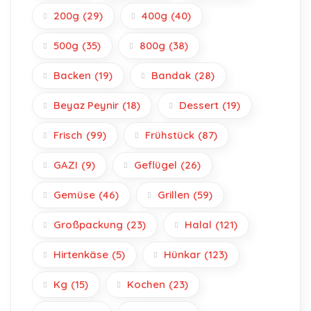
200g
(29)
400g
(40)
500g
(35)
800g
(38)
Backen
(19)
Bandak
(28)
Beyaz Peynir
(18)
Dessert
(19)
Frisch
(99)
Frühstück
(87)
GAZI
(9)
Geflügel
(26)
Gemüse
(46)
Grillen
(59)
Großpackung
(23)
Halal
(121)
Hirtenkäse
(5)
Hünkar
(123)
Kg
(15)
Kochen
(23)