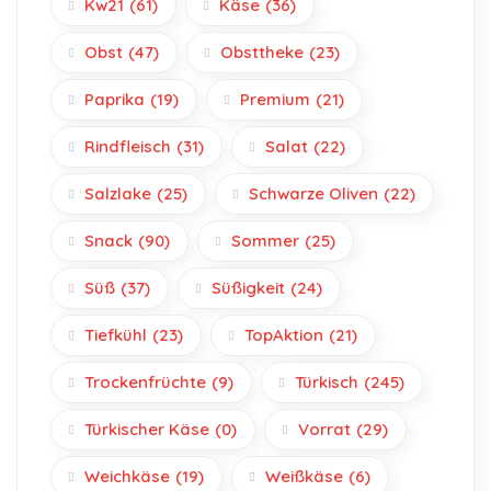
Kw21
(61)
Käse
(36)
Obst
(47)
Obsttheke
(23)
Paprika
(19)
Premium
(21)
Rindfleisch
(31)
Salat
(22)
Salzlake
(25)
Schwarze Oliven
(22)
Snack
(90)
Sommer
(25)
Süß
(37)
Süßigkeit
(24)
Tiefkühl
(23)
TopAktion
(21)
Trockenfrüchte
(9)
Türkisch
(245)
Türkischer Käse
(0)
Vorrat
(29)
Weichkäse
(19)
Weißkäse
(6)