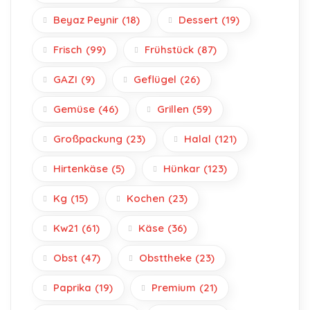
Beyaz Peynir
(18)
Dessert
(19)
Frisch
(99)
Frühstück
(87)
GAZI
(9)
Geflügel
(26)
Gemüse
(46)
Grillen
(59)
Großpackung
(23)
Halal
(121)
Hirtenkäse
(5)
Hünkar
(123)
Kg
(15)
Kochen
(23)
Kw21
(61)
Käse
(36)
Obst
(47)
Obsttheke
(23)
Paprika
(19)
Premium
(21)