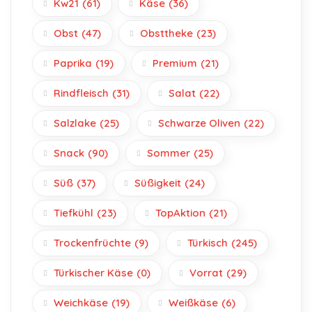
Kw21
(61)
Käse
(36)
Obst
(47)
Obsttheke
(23)
Paprika
(19)
Premium
(21)
Rindfleisch
(31)
Salat
(22)
Salzlake
(25)
Schwarze Oliven
(22)
Snack
(90)
Sommer
(25)
Süß
(37)
Süßigkeit
(24)
Tiefkühl
(23)
TopAktion
(21)
Trockenfrüchte
(9)
Türkisch
(245)
Türkischer Käse
(0)
Vorrat
(29)
Weichkäse
(19)
Weißkäse
(6)