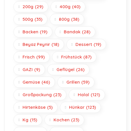
200g
(29)
400g
(40)
500g
(35)
800g
(38)
Backen
(19)
Bandak
(28)
Beyaz Peynir
(18)
Dessert
(19)
Frisch
(99)
Frühstück
(87)
GAZI
(9)
Geflügel
(26)
Gemüse
(46)
Grillen
(59)
Großpackung
(23)
Halal
(121)
Hirtenkäse
(5)
Hünkar
(123)
Kg
(15)
Kochen
(23)