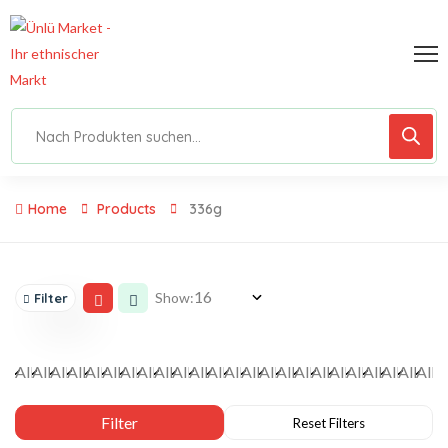
Home
Products
336g
Show:
Filter