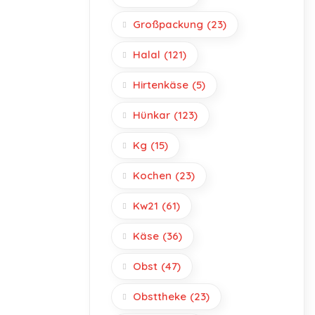
Großpackung
(23)
Halal
(121)
Hirtenkäse
(5)
Hünkar
(123)
Kg
(15)
Kochen
(23)
Kw21
(61)
Käse
(36)
Obst
(47)
Obsttheke
(23)