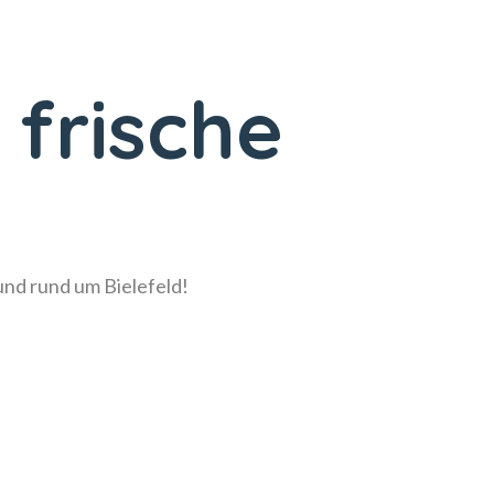
 frische
!
 und rund um Bielefeld!