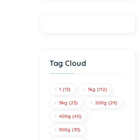
Tag Cloud
1
(13)
1kg
(112)
5kg
(23)
200g
(29)
400g
(40)
500g
(35)