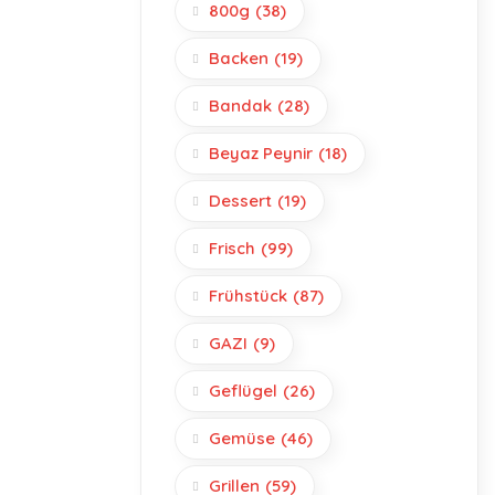
800g
(38)
Backen
(19)
Bandak
(28)
Beyaz Peynir
(18)
Dessert
(19)
Frisch
(99)
Frühstück
(87)
GAZI
(9)
Geflügel
(26)
Gemüse
(46)
Grillen
(59)