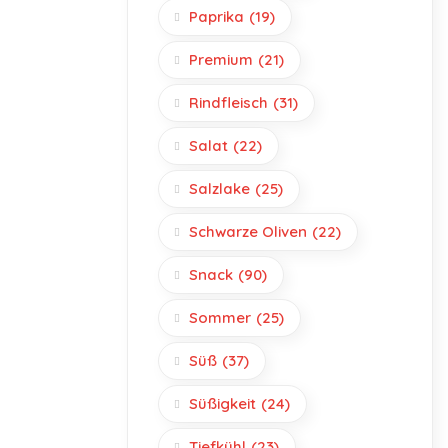
Paprika
(19)
Premium
(21)
Rindfleisch
(31)
Salat
(22)
Salzlake
(25)
Schwarze Oliven
(22)
Snack
(90)
Sommer
(25)
Süß
(37)
Süßigkeit
(24)
Tiefkühl
(23)