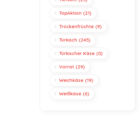
TopAktion
(21)
Trockenfrüchte
(9)
Türkisch
(245)
Türkischer Käse
(0)
Vorrat
(29)
Weichkäse
(19)
Weißkäse
(6)