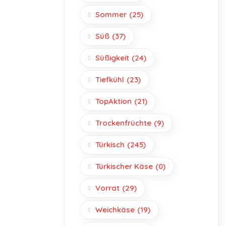
Sommer
(25)
Süß
(37)
Süßigkeit
(24)
Tiefkühl
(23)
TopAktion
(21)
Trockenfrüchte
(9)
Türkisch
(245)
Türkischer Käse
(0)
Vorrat
(29)
Weichkäse
(19)