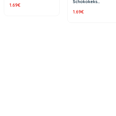
Schokokeks
1.69
€
Marshmallow gefüllt
mit Kirschcreme 184 
1.69
€