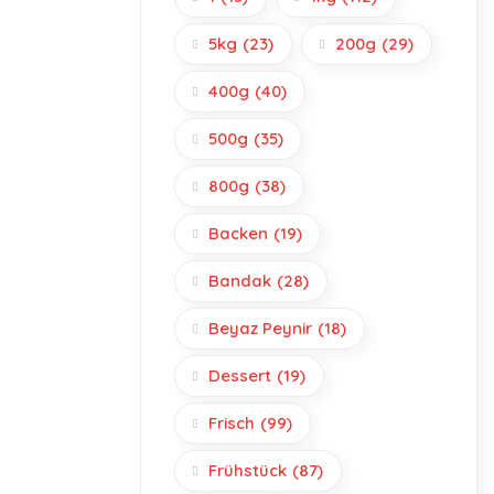
5kg
(23)
200g
(29)
400g
(40)
500g
(35)
800g
(38)
Backen
(19)
Bandak
(28)
Beyaz Peynir
(18)
Dessert
(19)
Frisch
(99)
Frühstück
(87)