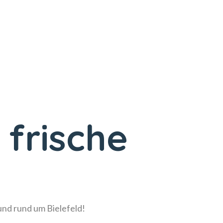
 frische
!
 und rund um Bielefeld!