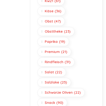
Kw21
(61)
Käse
(36)
Obst
(47)
Obsttheke
(23)
Paprika
(19)
Premium
(21)
Rindfleisch
(31)
Salat
(22)
Salzlake
(25)
Schwarze Oliven
(22)
Snack
(90)