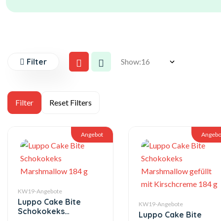
Filter
Show:
Angebot
Angebo
KW19-Angebote
Luppo Cake Bite
KW19-Angebote
Schokokeks
Luppo Cake Bite
Marshmallow 184 g