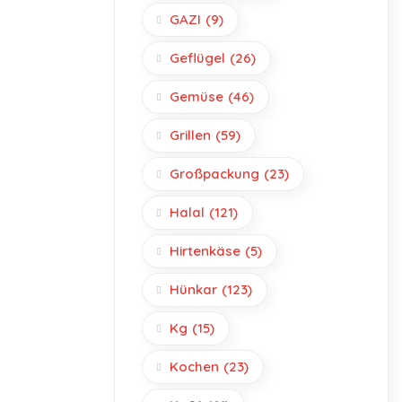
GAZI
(9)
Geflügel
(26)
Gemüse
(46)
Grillen
(59)
Großpackung
(23)
Halal
(121)
Hirtenkäse
(5)
Hünkar
(123)
Kg
(15)
Kochen
(23)