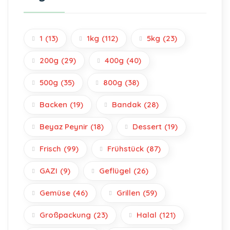
1
(13)
1kg
(112)
5kg
(23)
200g
(29)
400g
(40)
500g
(35)
800g
(38)
Backen
(19)
Bandak
(28)
Beyaz Peynir
(18)
Dessert
(19)
Frisch
(99)
Frühstück
(87)
GAZI
(9)
Geflügel
(26)
Gemüse
(46)
Grillen
(59)
Großpackung
(23)
Halal
(121)