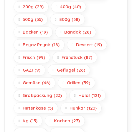
200g
(29)
400g
(40)
500g
(35)
800g
(38)
Backen
(19)
Bandak
(28)
Beyaz Peynir
(18)
Dessert
(19)
Frisch
(99)
Frühstück
(87)
GAZI
(9)
Geflügel
(26)
Gemüse
(46)
Grillen
(59)
Großpackung
(23)
Halal
(121)
Hirtenkäse
(5)
Hünkar
(123)
Kg
(15)
Kochen
(23)