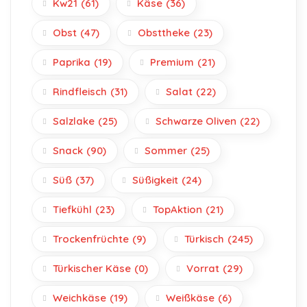
Kw21
(61)
Käse
(36)
Obst
(47)
Obsttheke
(23)
Paprika
(19)
Premium
(21)
Rindfleisch
(31)
Salat
(22)
Salzlake
(25)
Schwarze Oliven
(22)
Snack
(90)
Sommer
(25)
Süß
(37)
Süßigkeit
(24)
Tiefkühl
(23)
TopAktion
(21)
Trockenfrüchte
(9)
Türkisch
(245)
Türkischer Käse
(0)
Vorrat
(29)
Weichkäse
(19)
Weißkäse
(6)