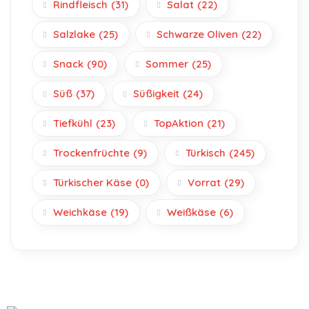
Rindfleisch
(31)
Salat
(22)
Salzlake
(25)
Schwarze Oliven
(22)
Snack
(90)
Sommer
(25)
Süß
(37)
Süßigkeit
(24)
Tiefkühl
(23)
TopAktion
(21)
Trockenfrüchte
(9)
Türkisch
(245)
Türkischer Käse
(0)
Vorrat
(29)
Weichkäse
(19)
Weißkäse
(6)