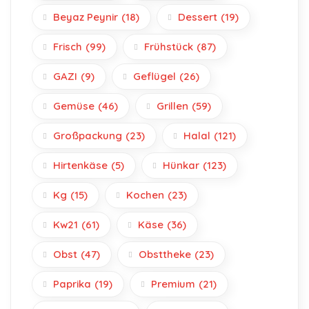
Beyaz Peynir
(18)
Dessert
(19)
Frisch
(99)
Frühstück
(87)
GAZI
(9)
Geflügel
(26)
Gemüse
(46)
Grillen
(59)
Großpackung
(23)
Halal
(121)
Hirtenkäse
(5)
Hünkar
(123)
Kg
(15)
Kochen
(23)
Kw21
(61)
Käse
(36)
Obst
(47)
Obsttheke
(23)
Paprika
(19)
Premium
(21)