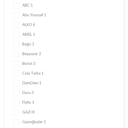
ABC
1
Abu Youssef
1
ALKO
6
ARIEL
1
Bağcı
1
Beypazar
2
Biotol
3
Cola Turka
1
DemDem
1
Duru
3
Flyfix
1
GAZI
8
Gazıoğluçler
1