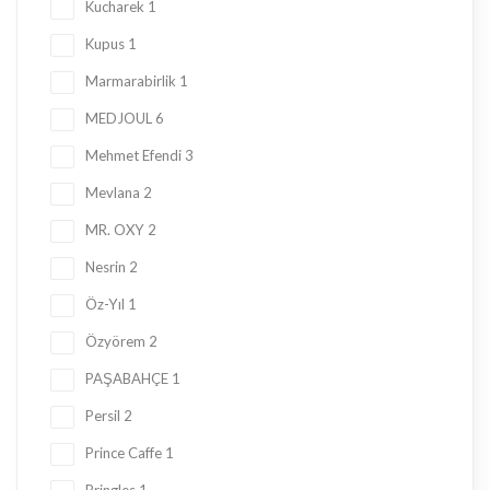
Kucharek
1
Kupus
1
Marmarabirlik
1
MEDJOUL
6
Mehmet Efendi
3
Mevlana
2
MR. OXY
2
Nesrin
2
Öz-Yıl
1
Özyörem
2
PAŞABAHÇE
1
Persil
2
Prince Caffe
1