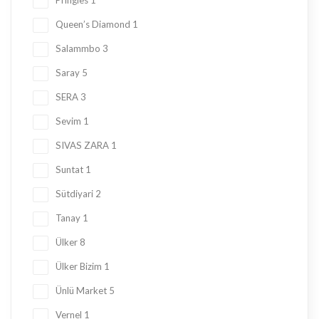
Pringles
1
Queen’s Diamond
1
Salammbo
3
Saray
5
SERA
3
Sevim
1
SIVAS ZARA
1
Suntat
1
Sütdiyari
2
Tanay
1
Ülker
8
Ülker Bizim
1
Ünlü Market
5
Vernel
1