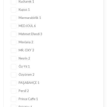
Kucharek
1
Kupus
1
Marmarabirlik
1
MEDJOUL
6
Mehmet Efendi
3
Mevlana
2
MR. OXY
2
Nesrin
2
Öz-Yıl
1
Özyörem
2
PAŞABAHÇE
1
Persil
2
Prince Caffe
1