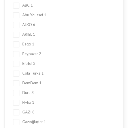
ABC
1
Abu Youssef
1
ALKO
6
ARIEL
1
Bağcı
1
Beypazar
2
Biotol
3
Cola Turka
1
DemDem
1
Duru
3
Flyfix
1
GAZI
8
Gazıoğluçler
1