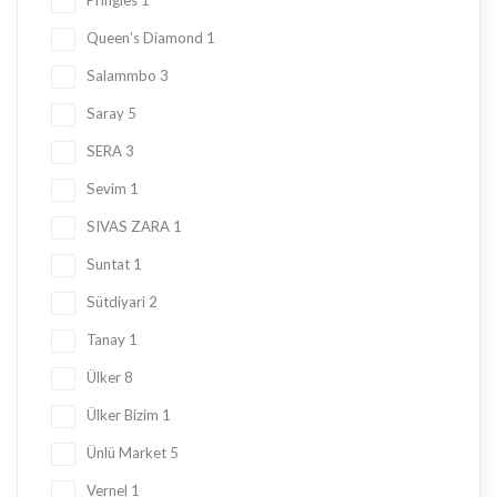
Pringles
1
Queen’s Diamond
1
Salammbo
3
Saray
5
SERA
3
Sevim
1
SIVAS ZARA
1
Suntat
1
Sütdiyari
2
Tanay
1
Ülker
8
Ülker Bizim
1
Ünlü Market
5
Vernel
1